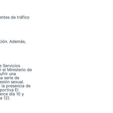
ntes de tráfico
ción. Además,
e Servicios
 el Ministerio de
ufrir una
a serie de
esión sexual.
 la presencia de
portiva El
ance día 10 y
a 12).