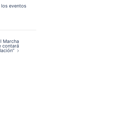
 los eventos
II Marcha
e contará
dación”