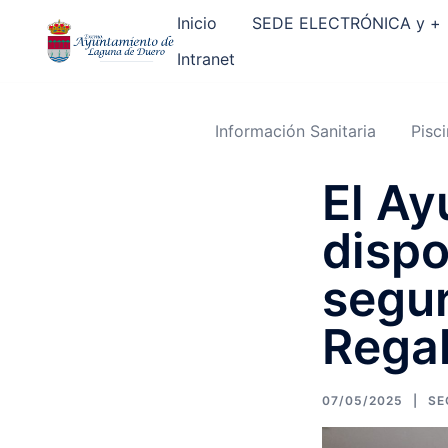
Saltar
al
Inicio
SEDE ELECTRÓNICA y +
contenido
Intranet
Información Sanitaria
Pisc
El Ay
dispo
segur
Rega
07/05/2025
SE