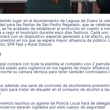
tenido lugar en el Ayuntamiento de Laguna de Duero la cel
ad para las fiestas de San Pedro Regalado, que se celebrar
a, se ha acabado de establecer el protocolo en cuanto a m
 a regir el municipio durante esos días festivos. Cada uno
ará con un dispositivo especial generado a tal efecto, p
momentos en los que se espera mayor afluencia de público 
ón, SPR Fest y Rural Dance).
l
pal contará con toda la plantilla al completo con 2 patrulla
erá usado para vigilancia en los lugares de mayor afluencia
a noche su cámara térmica para tener también controlados 
bo además una serie de controles de alcoholemia preventiv
ipio para tratar de disuadir en el consumo de alcohol a la
.
ventos taurinos un agente de Policía Local hará de delega
encierros estarán vigilados por este cuerpo de seguridad.