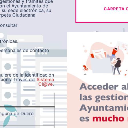
estiones y trámites que
con el Ayuntamiento de
CARPETA 
 su sede electrónica, su
arpeta Ciudadana
onsultar:
trónicas.
personales de contacto
iere de la identificación
ción a través del
Sistema
Cl@ve
.
aguna de Duero