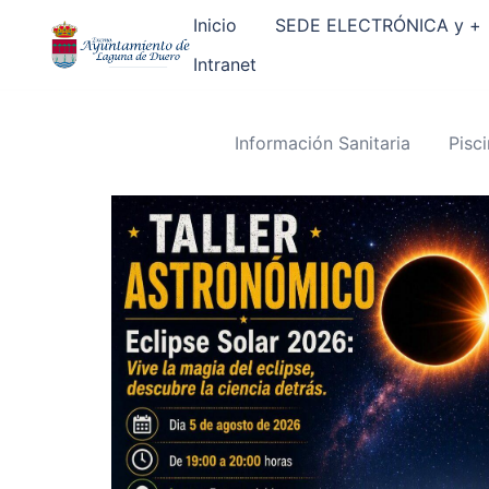
Saltar
al
Inicio
SEDE ELECTRÓNICA y +
contenido
Intranet
Información Sanitaria
Pisc