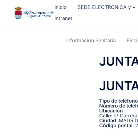
Saltar
al
Inicio
SEDE ELECTRÓNICA y +
contenido
Intranet
Información Sanitaria
Pisc
JUNTA
JUNTA
Tipo de teléfon
Número de telé
Ubicación
Calle:
c/ Carrera
Ciudad:
MADRI
Código postal: