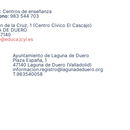
o:
Centros de enseñanza
fono:
983 544 703
n de la Cruz, 1 (Centro Cívico El Cascajo)
 DE DUERO
47140
@educa.jcyl.es
Ayuntamiento de Laguna de Duero
Plaza España, 1
47140 Laguna de Duero (Valladolid)
informacion.registro@lagunadeduero.org
T.983540058