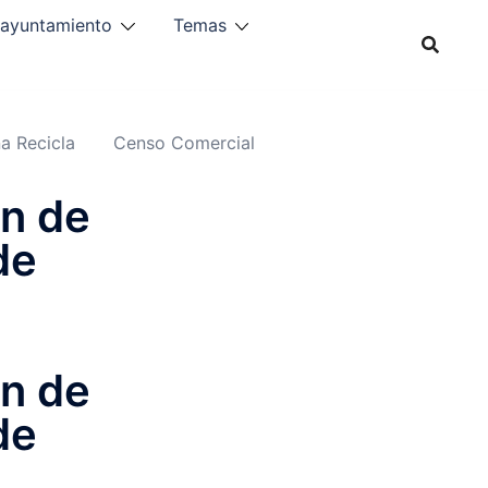
 ayuntamiento
Temas
a Recicla
Censo Comercial
ón de
de
ón de
de