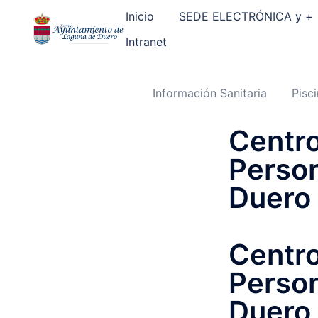
Saltar
al
Inicio
SEDE ELECTRÓNICA y +
contenido
Intranet
Información Sanitaria
Pisc
Centro
Person
Duero
Centro
Person
Duero